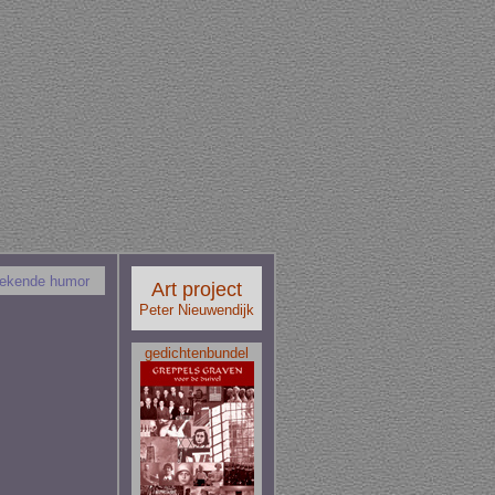
tekende humor
Art project
Peter Nieuwendijk
gedichtenbundel