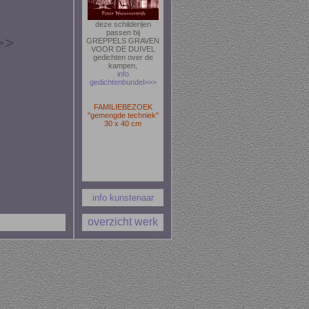
deze schilderijen
passen bij
>>
GREPPELS GRAVEN
VOOR DE DUIVEL
gedichten over de
kampen,
info
gedichtenbundel>>>
FAMILIEBEZOEK
"gemengde techniek"
30 x 40 cm
info kunstenaar
overzicht werk