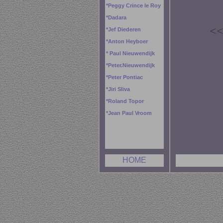
*
Peggy
Crince le Roy
*
Dadara
<
*
Jef Diederen
*
Anton Heyboer
*
Paul Nieuwendijk
*
Peter.Nieuwendijk
*
Peter Pontiac
*
Jiri Sliva
*
Roland Topor
*
Jean Paul Vroom
HOME