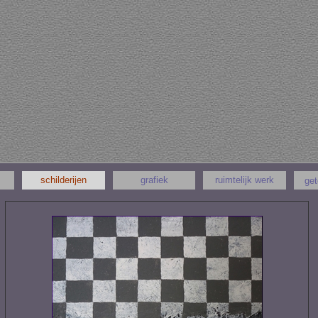
schilderijen
grafiek
ruimtelijk werk
ge