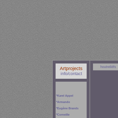
houtreliëfs
Artprojects
info/contact
*
Karel Appel
*
Armando
*
Eugène Brands
*
Corneille