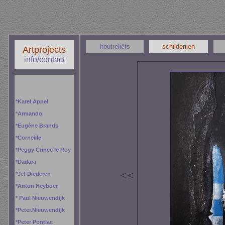
houtreliëfs
schilderijen
Artprojects
info/contact
*
Karel Appel
*
Armando
*
Eugène Brands
*
Corneille
*
Peggy
Crince le Roy
*
Dadara
<
<
*
Jef Diederen
*
Anton Heyboer
*
Paul Nieuwendijk
*
Peter.Nieuwendijk
*
Peter Pontiac