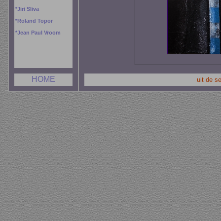
*
Jiri Sliva
*
Roland Topor
*
Jean Paul Vroom
HOME
uit de s