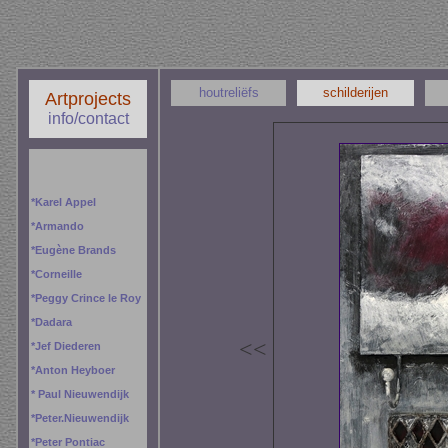
houtreliëfs
schilderijen
Artprojects
info/contact
*
Karel Appel
*
Armando
*
Eugène Brands
*
Corneille
*
Peggy
Crince le Roy
*
Dadara
<
<
*
Jef Diederen
*
Anton Heyboer
*
Paul Nieuwendijk
*
Peter.Nieuwendijk
*
Peter Pontiac