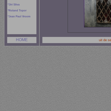
*
Jiri Sliva
*
Roland Topor
*
Jean Paul Vroom
HOME
uit de s